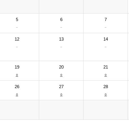
5
6
7
－
－
－
12
13
14
－
－
－
19
20
21
○
○
○
26
27
28
○
○
○