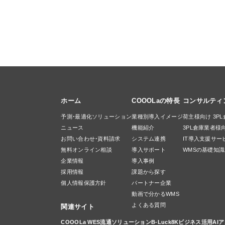
ホーム
COOOLaの特長
コンサルティ
予測・最適化ソリューション
業種別導入イメージ
荷主様向け 3P
ニュース
機能紹介
3PL倉庫業者様
お問い合わせ・資料請求
システム連携
IT導入支援サー
無料オンライン相談
導入サポート
WMSの基礎知識
企業情報
導入事例
採用情報
課題から探す
個人情報保護方針
パートナー企業
動画で分かるWMS
よくある質問
関連サイト
COOOLa WES
流通ソリューションB-Luck
8Kビジネス活用
AI