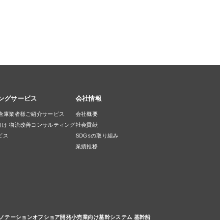
ングサービス
会社情報
L倉庫業者様ご紹介サービス
会社概要
向け 物流改善コンサルティング
社会貢献
ビス
SDGsの取り組み
業績推移
アノテーション
オフショア開発
小売業向け基幹システム 基幹船