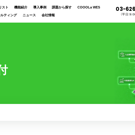
リスト
機能紹介
導入事例
課題から探す
COOOLa WES
03-62
（平日：9:00
サルティング
ニュース
会社情報
付