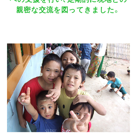
親密な交流を図ってきました。
COOOLa WES
予測・最適化ソリューション
コラム
コンサルティング
ニュース
会社情報
03-6261-3694
（平日：9:00 - 17:00）