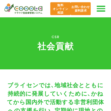
無料
お問い合わせ
オンライン
資料請求
相談
COOOLaの特長
CSR
社会貢献
AI COOOLa
エバンジェリスト
機能紹介
ブライセンでは、地域社会とともに
導入事例
持続的に発展していくために、
かね
てから国内外で活動する非営利団体
課題から探す
への支援を行い、
定期的に現地との