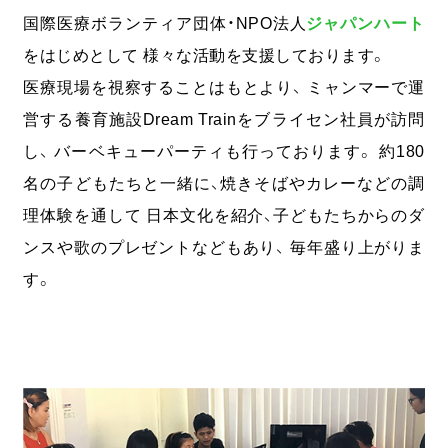
国際医療ボランティア団体・NPO法人
ジャパンハート
無料
お問い合わせ
資料
オンライン相談
資料請求
ダウンロード
をはじめとして 様々な活動を支援しております。
医療現場を視察することはもとより、 ミャンマーで運
営する養育施設Dream Trainをブライセン社員が訪問
し、 バーベキューパーティも行っております。 約180
名の子どもたちと一緒に、焼きそばやカレーなどの調
理体験を通して 日本文化を紹介、子どもたちからのダ
ンスや歌のプレゼントなどもあり、 毎年盛り上がりま
す。