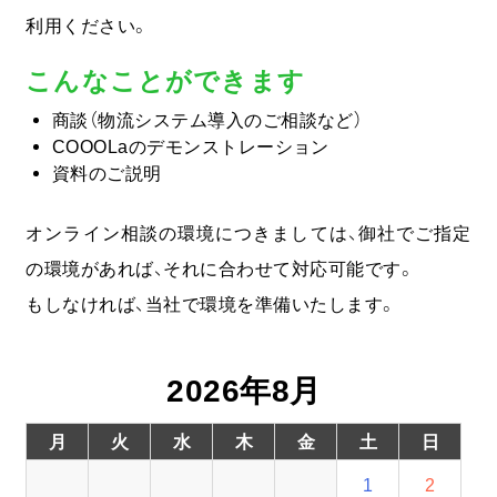
利用ください。
COOOLa WES
こんなことができます
予測・最適化ソリューション
商談（物流システム導入のご相談など）
COOOLaのデモンストレーション
コラム
資料のご説明
オンライン相談の環境につきましては、御社でご指定
コンサルティング
の環境があれば、それに合わせて対応可能です。
ニュース
もしなければ、当社で環境を準備いたします。
会社情報
2026年8月
03-6261-3694
月
火
水
木
金
土
日
（平日：9:00 - 17:00）
1
2