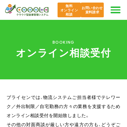
無料
お問い合わせ
オンライン
資料請求
相談
COOOLaの特長
BOOKING
オンライン相談受付
AI COOOLa
エバンジェリスト
機能紹介
ブライセンでは、物流システムご担当者様でテレワー
導入事例
ク／外出制限／自宅勤務の方々の業務を支援するため
オンライン相談受付を開始致しました。
課題から探す
その他の対面商談が厳しい方や遠方の方も、どうぞご