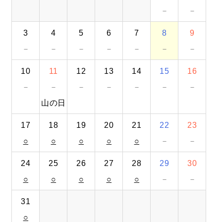
－
－
無料
お問い合わせ
資料
オンライン相談
資料請求
ダウンロード
3
4
5
6
7
8
9
－
－
－
－
－
－
－
10
11
12
13
14
15
16
－
－
－
－
－
－
－
山の日
17
18
19
20
21
22
23
○
○
○
○
○
－
－
24
25
26
27
28
29
30
○
○
○
○
○
－
－
31
○