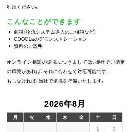
利用ください。
COOOLa WES
こんなことができます
予測・最適化ソリューション
商談（物流システム導入のご相談など）
COOOLaのデモンストレーション
コラム
資料のご説明
オンライン相談の環境につきましては、御社でご指定
コンサルティング
の環境があれば、それに合わせて対応可能です。
ニュース
もしなければ、当社で環境を準備いたします。
会社情報
2026年8月
03-6261-3694
月
火
水
木
金
土
日
（平日：9:00 - 17:00）
1
2