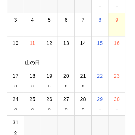
－
－
無料
お問い合わせ
資料
オンライン相談
資料請求
ダウンロード
3
4
5
6
7
8
9
－
－
－
－
－
－
－
10
11
12
13
14
15
16
－
－
－
－
－
－
－
山の日
17
18
19
20
21
22
23
○
○
○
○
○
－
－
24
25
26
27
28
29
30
○
○
○
○
○
－
－
31
○