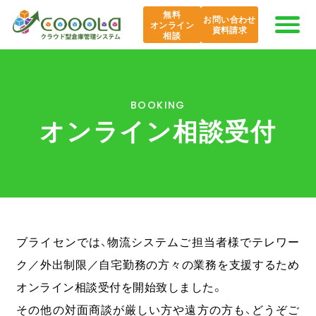
無料
お問い合わせ
オンライン
資料請求
相談
COOOLaの特長
BOOKING
オンライン相談受付
AI COOOLa
エバンジェリスト
機能紹介
ブライセンでは、物流システムご担当者様でテレワー
導入事例
ク／外出制限／自宅勤務の方々の業務を支援するため
オンライン相談受付を開始致しました。
課題から探す
その他の対面商談が厳しい方や遠方の方も、どうぞご