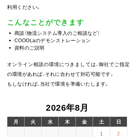
利用ください。
COOOLa WES
こんなことができます
予測・最適化ソリューション
商談（物流システム導入のご相談など）
COOOLaのデモンストレーション
コラム
資料のご説明
オンライン相談の環境につきましては、御社でご指定
コンサルティング
の環境があれば、それに合わせて対応可能です。
ニュース
もしなければ、当社で環境を準備いたします。
会社情報
2026年8月
03-6261-3694
月
火
水
木
金
土
日
（平日：9:00 - 17:00）
1
2