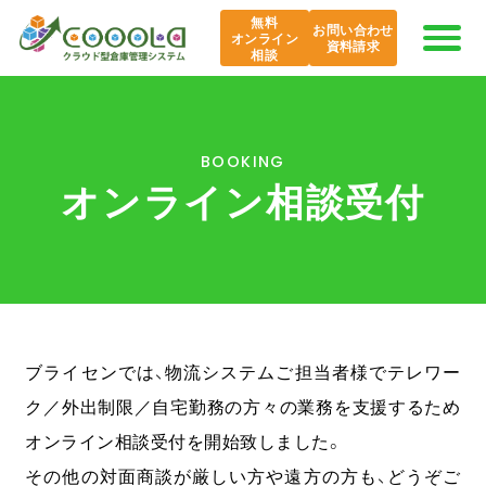
無料
お問い合わせ
オンライン
資料請求
相談
COOOLaの特長
BOOKING
オンライン相談受付
AI COOOLa
エバンジェリスト
機能紹介
ブライセンでは、物流システムご担当者様でテレワー
導入事例
ク／外出制限／自宅勤務の方々の業務を支援するため
オンライン相談受付を開始致しました。
課題から探す
その他の対面商談が厳しい方や遠方の方も、どうぞご