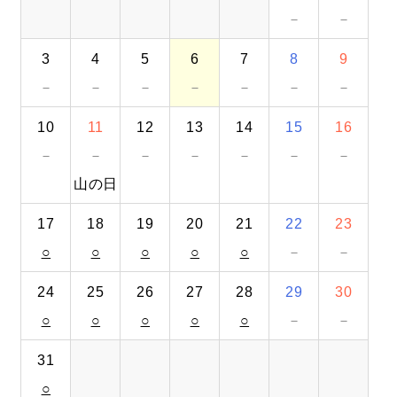
－
－
無料
お問い合わせ
資料
オンライン相談
資料請求
ダウンロード
3
4
5
6
7
8
9
－
－
－
－
－
－
－
10
11
12
13
14
15
16
－
－
－
－
－
－
－
山の日
17
18
19
20
21
22
23
○
○
○
○
○
－
－
24
25
26
27
28
29
30
○
○
○
○
○
－
－
31
○