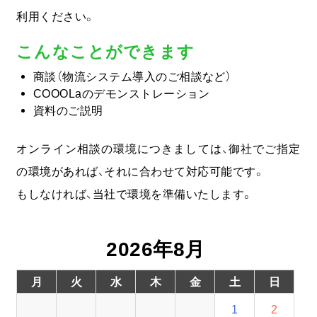
利用ください。
COOOLa WES
こんなことができます
予測・最適化ソリューション
商談（物流システム導入のご相談など）
COOOLaのデモンストレーション
コラム
資料のご説明
オンライン相談の環境につきましては、御社でご指定
コンサルティング
の環境があれば、それに合わせて対応可能です。
ニュース
もしなければ、当社で環境を準備いたします。
会社情報
2026年8月
03-6261-3694
月
火
水
木
金
土
日
（平日：9:00 - 17:00）
1
2