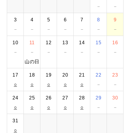
－
－
無料
お問い合わせ
資料
オンライン相談
資料請求
ダウンロード
3
4
5
6
7
8
9
－
－
－
－
－
－
－
10
11
12
13
14
15
16
－
－
－
－
－
－
－
山の日
17
18
19
20
21
22
23
○
○
○
○
○
－
－
24
25
26
27
28
29
30
○
○
○
○
○
－
－
31
○