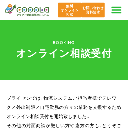
無料
お問い合わせ
オンライン
資料請求
相談
COOOLaの特長
BOOKING
オンライン相談受付
AI COOOLa
エバンジェリスト
機能紹介
ブライセンでは、物流システムご担当者様でテレワー
導入事例
ク／外出制限／自宅勤務の方々の業務を支援するため
オンライン相談受付を開始致しました。
課題から探す
その他の対面商談が厳しい方や遠方の方も、どうぞご