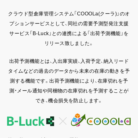
COOOLa WES
クラウド型倉庫管理システム「COOOLa(クーラ)」のオ
プションサービスとして、
同社の需要予測型発注支援
予測・最適化ソリューション
サービス「B-Luck」との連携による「出荷予測機能」を
リリース致しました。
コラム
出荷予測機能とは、入出庫実績、入荷予定、納入リード
コンサルティング
タイムなどの過去のデータから未来の在庫の動きを予
測する機能です。
出荷予測機能により、在庫切れを予
ニュース
測・メール通知や同梱物の在庫切れを予測することが
でき、機会損失を防止します。
会社情報
03-6261-3694
（平日：9:00 - 17:00）