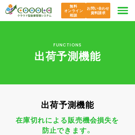
無料
お問い合わせ
オンライン
資料請求
相談
COOOLaの特長
FUNCTIONS
出荷予測機能
AI COOOLa
エバンジェリスト
機能紹介
出荷予測機能
導入事例
在庫切れによる販売機会損失を
課題から探す
防止できます。