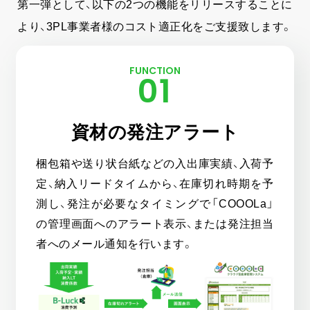
第一弾として、以下の2つの機能をリリースすることに
無料
お問い合わせ
資料
より、3PL事業者様のコスト適正化をご支援致します。
オンライン相談
資料請求
ダウンロード
FUNCTION
01
資材の発注アラート
梱包箱や送り状台紙などの入出庫実績、入荷予
定、納入リードタイムから、在庫切れ時期を予
測し、発注が必要なタイミングで
「COOOLa」
の管理画面へのアラート表示、または発注担当
者へのメール通知を行います。