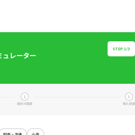
STEP
1
/3
ミュレーター
2
3
現状の課題
導入効
卸売・流通
小売