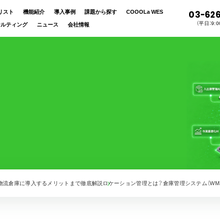
リスト
機能紹介
導入事例
課題から探す
COOOLa WES
03-62
（平日：9:00
サルティング
ニュース
会社情報
や物流倉庫に導入するメリットまで徹底解説
ロケーション管理とは？倉庫管理システム（WM