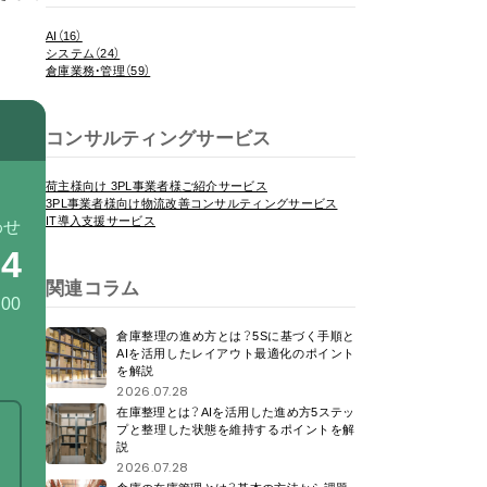
AI（16）
システム（24）
倉庫業務・管理（59）
コンサルティングサービス
荷主様向け 3PL事業者様ご紹介サービス
3PL事業者様向け物流改善コンサルティングサービス
IT導入支援サービス
わせ
94
関連コラム
:00
倉庫整理の進め方とは？5Sに基づく手順と
AIを活用したレイアウト最適化のポイント
を解説
2026.07.28
在庫整理とは？AIを活用した進め方5ステッ
プと整理した状態を維持するポイントを解
説
2026.07.28