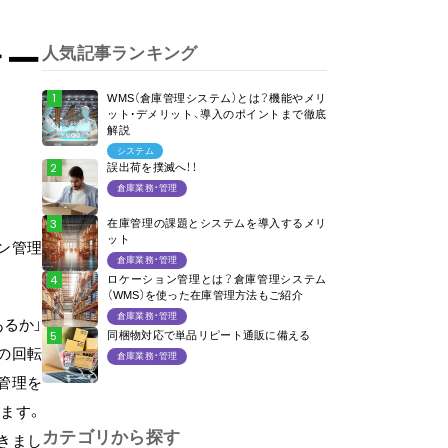
ケー
人気記事ランキング
WMS（倉庫管理システム）とは？機能やメリ
ット・デメリット、導入のポイントまで徹底
解説
システム
誤出荷を撲滅へ！！
倉庫業務・管理
在庫管理の課題とシステムを導入するメリ
ット
ン管理
倉庫業務・管理
ロケーション管理とは？倉庫管理システム
（WMS）を使った在庫管理方法もご紹介
倉庫業務・管理
るか」
同梱物対応で単品リピート通販に備える
の回転
倉庫業務・管理
管理を
ます。
カテゴリから探す
きまし