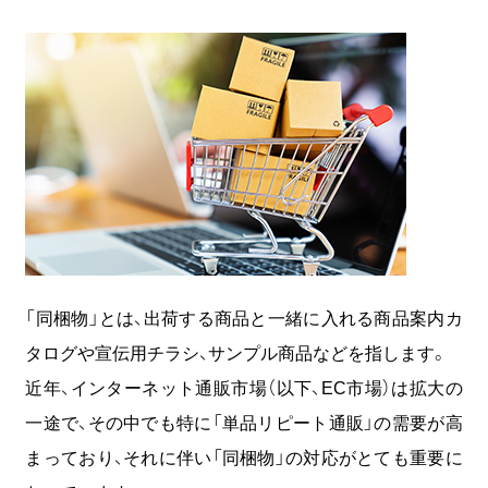
COOOLa WES
予測・最適化ソリューション
コラム
コンサルティング
ニュース
「同梱物」とは、出荷する商品と一緒に入れる商品案内カ
タログや宣伝用チラシ、サンプル商品などを指します。
会社情報
近年、インターネット通販市場（以下、EC市場）は拡大の
03-6261-3694
一途で、その中でも特に「単品リピート通販」の需要が高
（平日：9:00 - 17:00）
まっており、それに伴い「同梱物」の対応がとても重要に