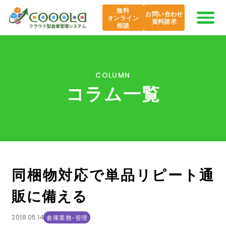
無料
お問い合わせ
オンライン
資料請求
相談
COOOLaの特長
COLUMN
コラム一覧
AI COOOLa
エバンジェリスト
機能紹介
同梱物対応で単品リピート通
導入事例
販に備える
課題から探す
2018.05.14
倉庫業務・管理