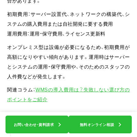
合があります。
初期費用：サーバー設置代、ネットワークの構築代、シ
資料ダウンロード
ステムの購入費用または自社開発に要する費用
関連サイト
運用費用：運用・保守費用、ライセンス更新料
COOOLa WES
流通ソリューションB-Luck
8Kビジネス活用
オンプレミス型は設備が必要になるため、初期費用が
AIアノテーション
オフショア開発
高額になりやすい傾向があります。運用時はサーバー
小売業向け基幹システム 基幹船
とシステムの運用・保守費用や、そのためのスタッフの
人件費などが発生します。
株式会社ブライセン 物流営業部
〒104-0044 東京都中央区明石町８−１ 聖路加タワー 30F
関連コラム：
WMSの導入費用は？失敗しない選び方の
ポイントをご紹介
© 2025 BRYCEN Co., Ltd.
WMS導入のメリット・デメリッ
お問い合わせ・資料請求
無料オンライン相談
ト