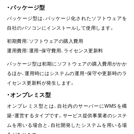
・パッケージ型
パッケージ型は、パッケージ化されたソフトウェアを
自社のパソコンにインストールして使用します。
初期費用：ソフトウェアの購入費用
運用費用：運用・保守費用、ライセンス更新料
パッケージ型は初期にソフトウェアの購入費用がかか
るほか、運用時にはシステムの運用・保守や更新時のラ
企業情報
採用情報
個人情報保護方針
イセンス更新料が発生します。
03-6261-3694
（平日：9:00 - 17:00）
・オンプレミス型
オンプレミス型とは、自社内のサーバーにWMSを構
無料オンライン相談
築・運営するタイプです。サービス提供事業者のシステ
ムを用いる場合と、自社開発したシステムを用いる場
お問い合わせ・資料請求