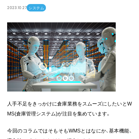
2023.10.27
システム
COOOLa WES
予測・最適化ソリューション
コラム
コンサルティング
ニュース
会社情報
人手不足をきっかけに倉庫業務をスムーズにしたいとW
MS(倉庫管理システム)が注目を集めています。
03-6261-3694
（平日：9:00 - 17:00）
今回のコラムではそもそもWMSとはなにか、基本機能、