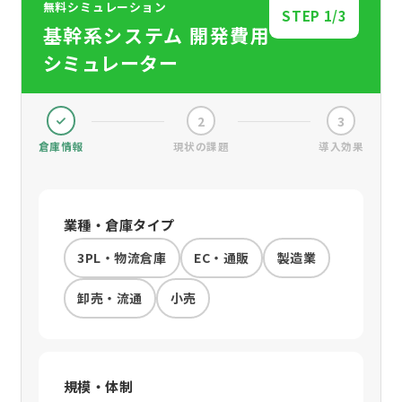
無料シミュレーション
STEP
1
/3
基幹系システム 開発費用
シミュレーター
2
3
倉庫情報
現状の課題
導入効果
業種・倉庫タイプ
3PL・物流倉庫
EC・通販
製造業
卸売・流通
小売
規模・体制