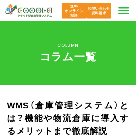
無料
お問い合わせ
オンライン
資料請求
相談
COOOLaの特長
COLUMN
コラム一覧
AI COOOLa
エバンジェリスト
機能紹介
WMS（倉庫管理システム）と
導入事例
は？機能や物流倉庫に導入す
課題から探す
るメリットまで徹底解説