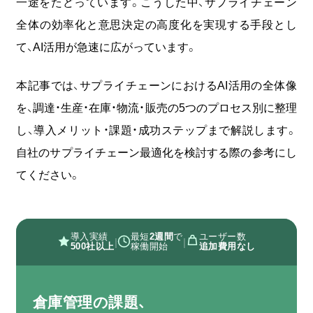
一途をたどっています。こうした中、サプライチェーン
無料
お問い合わせ
資料
全体の効率化と意思決定の高度化を実現する手段とし
オンライン相談
資料請求
ダウンロード
て、AI活用が急速に広がっています。
本記事では、サプライチェーンにおけるAI活用の全体像
を、調達・生産・在庫・物流・販売の5つのプロセス別に整理
し、導入メリット・課題・成功ステップまで解説します
。
自社のサプライチェーン最適化を検討する際の参考にし
てください。
導入実績
最短
2週間
で
ユーザー数
|
|
500社以上
稼働開始
追加費用なし
倉庫管理の課題、