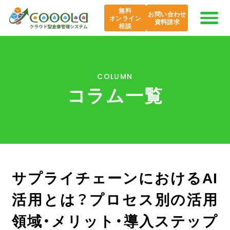
無料
お問い合わせ
オンライン
資料請求
相談
COOOLaの特長
COLUMN
コラム一覧
AI COOOLa
エバンジェリスト
機能紹介
サプライチェーンにおけるAI
導入事例
活用とは？プロセス別の活用
課題から探す
領域・メリット・導入ステップ