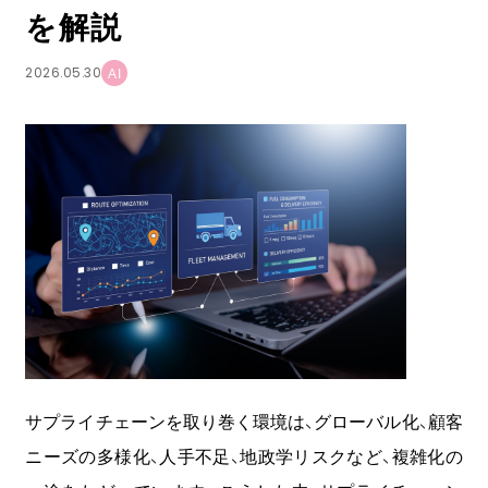
を解説
COOOLa WES
2026.05.30
AI
予測・最適化ソリューション
コラム
コンサルティング
ニュース
会社情報
03-6261-3694
サプライチェーンを取り巻く環境は、グローバル化、顧客
（平日：9:00 - 17:00）
ニーズの多様化、人手不足、地政学リスクなど、複雑化の