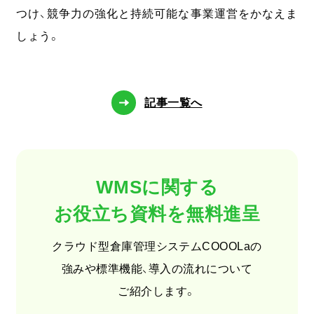
つけ、競争力の強化と持続可能な事業運営をかなえま
しょう。
記事一覧へ
企業情報
採用情報
個人情報保護方針
WMSに関する
03-6261-3694
お役立ち資料を無料進呈
（平日：9:00 - 17:00）
クラウド型倉庫管理システムCOOOLaの
無料オンライン相談
強みや標準機能、導入の流れについて
ご紹介します。
お問い合わせ・資料請求