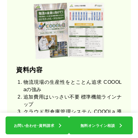
資料ダウンロード
関連サイト
COOOLa WES
流通ソリューションB-Luck
8Kビジネス活用
AIアノテーション
オフショア開発
小売業向け基幹システム 基幹船
資料内容
株式会社ブライセン 物流営業部
物流現場の生産性をとことん追求 COOOL
aの強み
〒104-0044 東京都中央区明石町８−１ 聖路加タワー 30F
追加費用はいっさい不要 標準機能ラインナ
© 2025 BRYCEN Co., Ltd.
ップ
クラウド型倉庫管理システム COOOLa 導
入の流れ
お問い合わせ・資料請求
無料オンライン相談
ブライセンについて