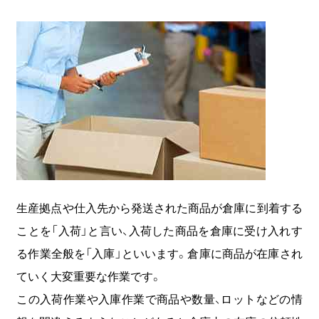
COOOLa WES
予測・最適化ソリューション
コラム
コンサルティング
ニュース
生産拠点や仕入先から発送された商品が倉庫に到着する
ことを「入荷」と言い、入荷した商品を倉庫に受け入れす
会社情報
る作業全般を「入庫」といいます。倉庫に商品が在庫され
03-6261-3694
ていく大変重要な作業です。
（平日：9:00 - 17:00）
この入荷作業や入庫作業で商品や数量、ロットなどの情