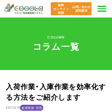
無料
お問い合わせ
オンライン
資料請求
相談
COOOLaの特長
COLUMN
コラム一覧
AI COOOLa
エバンジェリスト
機能紹介
入荷作業・入庫作業を効率化す
導入事例
る方法をご紹介します
課題から探す
2017.12.15
倉庫業務・管理