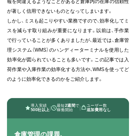
報を間違えるようなことがあると倉庫内の在庫の信頼性
無料
お問い合わせ
資料
が著しく信用できないものとなってしまいます。
オンライン相談
資料請求
ダウンロード
しかし、ミスも起こりやすい業務ですので、効率化してミ
スを減らす取り組みが重要になります。以前は、手作業
で行っていることが多くありましたが、最近では、倉庫管
理システム（WMS）のハンディーターミナルを使用した
効率化が図られていることも多いです。この記事では入
荷作業や入庫作業の効率化する方法や、WMSを使ってど
のように効率化できるのかをご紹介します。
導入実績
最短
2週間
で
ユーザー数
|
|
500社以上
稼働開始
追加費用なし
倉庫管理の課題、