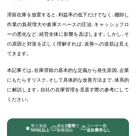
無料
お問い合わせ
資料
オンライン相談
資料請求
ダウンロード
滞留在庫を放置すると、利益率の低下だけでなく、棚卸し
作業の負荷増大や倉庫スペースの圧迫、キャッシュフロ
ーの悪化など、経営全体に影響を及ぼします。しかし、そ
の原因と対策を正しく理解すれば、改善への道筋は見え
てきます。
本記事では、在庫滞留の基本的な定義から発生原因、企業
にもたらすリスク、そして具体的な改善方法まで、体系的
に解説します。
自社の在庫管理を見直す際の参考にして
ください。
導入実績
最短
2週間
で
ユーザー数
|
|
500社以上
稼働開始
追加費用なし