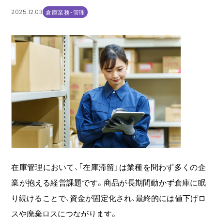
2025.12.03
倉庫業務・管理
COOOLa WES
予測・最適化ソリューション
コラム
コンサルティング
ニュース
会社情報
在庫管理において、「在庫滞留」は業種を問わず多くの企
業が抱える経営課題です。商品が長期間動かず倉庫に眠
03-6261-3694
り続けることで、資金が固定化され、最終的には値下げロ
（平日：9:00 - 17:00）
スや廃棄ロスにつながります。