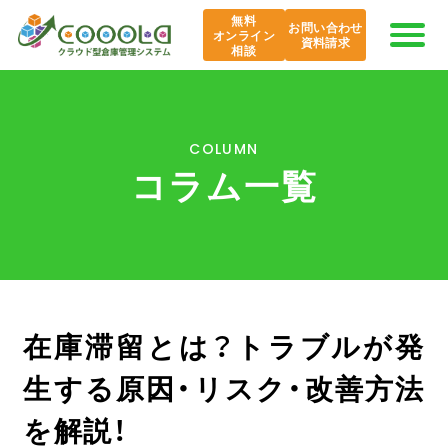
無料
お問い合わせ
オンライン
資料請求
相談
COOOLaの特長
COLUMN
コラム一覧
AI COOOLa
エバンジェリスト
機能紹介
在庫滞留とは？トラブルが発
導入事例
生する原因・リスク・改善方法
課題から探す
を解説！