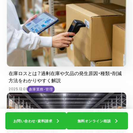
資料ダウンロード
関連サイト
COOOLa WES
流通ソリューションB-Luck
8Kビジネス活用
AIアノテーション
オフショア開発
小売業向け基幹システム 基幹船
在庫ロスとは？過剰在庫や欠品の発生原因・種類・削減
株式会社ブライセン 物流営業部
方法をわかりやすく解説
〒104-0044 東京都中央区明石町８−１ 聖路加タワー 30F
2025.12.01
倉庫業務・管理
© 2025 BRYCEN Co., Ltd.
お問い合わせ・資料請求
無料オンライン相談